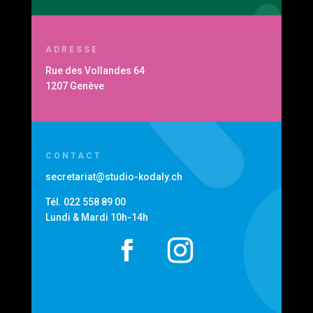
ADRESSE
Rue des Vollandes 64
1207 Genève
CONTACT
secretariat@studio-kodaly.ch
Tél. 022 558 89 00
Lundi & Mardi 10h-14h