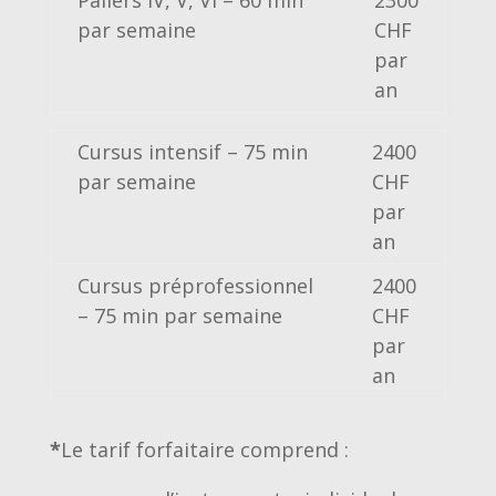
Paliers IV, V, VI – 60 min
2300
par semaine
CHF
par
an
Cursus intensif – 75 min
2400
par semaine
CHF
par
an
Cursus préprofessionnel
2400
– 75 min par semaine
CHF
par
an
*
Le tarif forfaitaire comprend :