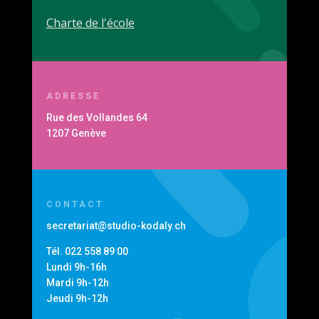
Charte de l'école
ADRESSE
Rue des Vollandes 64
1207 Genève
CONTACT
secretariat@studio-kodaly.ch
Tél. 022 558 89 00
Lundi 9h-16h
Mardi 9h-12h
Jeudi 9h-12h