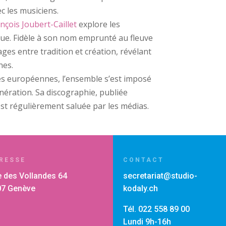
c les musiciens.
nçois Joubert-Caillet
explore les
que. Fidèle à son nom emprunté au fleuve
es entre tradition et création, révélant
nes.
s européennes, l’ensemble s’est imposé
ération. Sa discographie, publiée
est régulièrement saluée par les médias.
RESSE
CONTACT
 des Vollandes 64
secretariat@studio-
07 Genève
kodaly.ch
Tél. 022 558 89 00
Lundi 9h-16h