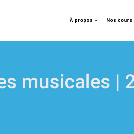
À propos
Nos cours
s musicales | 2