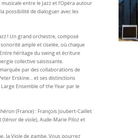
 musicale entre le Jazz et l’Opéra autour
a possibilité de dialoguer avec les
 jazz ! Un grand orchestre, composé
a sonorité ample et ciselée, où chaque
 Entre héritage du swing et écriture
rgie collective saisissante.
t marquée par des collaborations de
eter Erskine… et ses distinctions
 Large Ensemble of the Year par le
éron (France) : François Joubert-Caillet
t (ténor de viole), Aude-Marie Piloz et
ue, la Viole de gambe. Vous pourrez