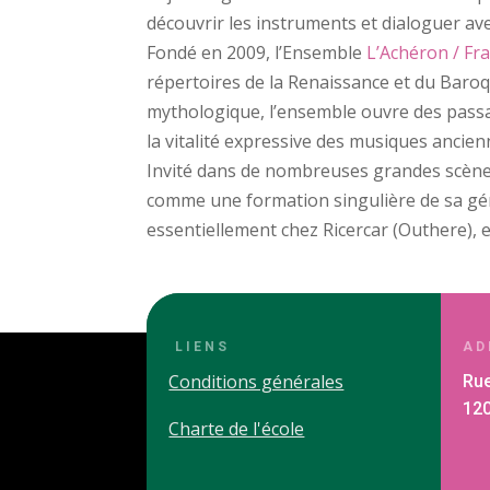
découvrir les instruments et dialoguer ave
Fondé en 2009, l’Ensemble
L’Achéron / Fra
répertoires de la Renaissance et du Baro
mythologique, l’ensemble ouvre des passag
la vitalité expressive des musiques ancien
Invité dans de nombreuses grandes scène
comme une formation singulière de sa gén
essentiellement chez Ricercar (Outhere), 
LIENS
AD
Conditions générales
Rue
12
Charte de l'école