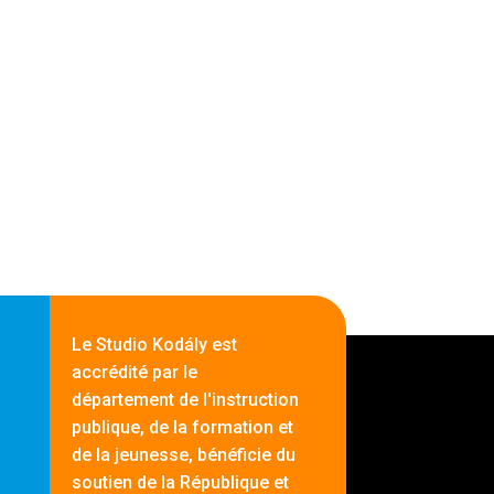
Le Studio Kodály est
accrédité par le
département de l'instruction
publique, de la formation et
de la jeunesse, bénéficie du
soutien de la République et